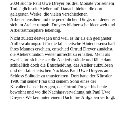
2004 suchte Paul Uwe Dreyer bis
drei Monate vor seinem
Tod täglich sein Atelier auf. Danach hielten die dort
gelagerten Werke,
die vielen verschiedenen
Arbeitsutensilien und die persönlichen Dinge, mit denen er
sich im
Atelier umgab, Dreyers bildnerische Ideenwelt und
Arbeitsatmosphäre lebendig.
Nicht zuletzt deswegen und weil es ihr als ein geeigneter
Aufbewahrungsort für die künstle
rische Hinterlassenschaft
ihres Mannes erschien, entschied Ortrud Dreyer zunächst,
die
Ateliersituation weiter aufrecht zu erhalten. Mehr als
zwei Jahre sichtete sie die Atelierbe
stände und fällte dann
schließlich doch die Entscheidung, das Atelier aufzulösen
und den
künstlerischen Nachlass Paul Uwe Dreyers auf
Schloss Solitude zu transferieren. Dort hatte
der Künstler
1986 mit seiner Frau und seinem Sohn eines der
Kavaliershäuser bezogen, das
Ortrud Dreyer bis heute
bewohnt und wo die Nachlassverwaltung mit Paul Uwe
Dreyers
Werken unter einem Dach ihre Aufgaben verfolgt.