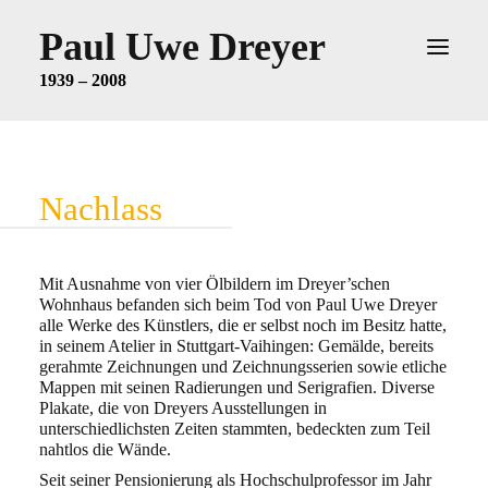
Paul Uwe Dreyer
1939 – 2008
AUSSTELLUNG IM KUNSTMUSEUM
STUTTGART
Nachlass
KÜNSTLER
NACHLASS
UMFANG
Mit Ausnahme von vier Ölbildern im Dreyer’schen
Wohnhaus befanden sich beim Tod von
Paul Uwe Dreyer
AUFGABEN
alle Werke des Künstlers, die er selbst noch im Besitz hatte,
in seinem Atelier
in Stuttgart-Vaihingen: Gemälde, bereits
WISSENSCHAFTLICHE
gerahmte Zeichnungen und Zeichnungsserien sowie
etliche
BEARBEITERIN
Mappen mit seinen Radierungen und Serigrafien. Diverse
Plakate, die von Dreyers
Ausstellungen in
KONTAKT
unterschiedlichsten Zeiten stammten, bedeckten zum Teil
nahtlos die
Wände.
WERKVERZEICHNIS
Seit seiner Pensionierung als Hochschulprofessor im Jahr